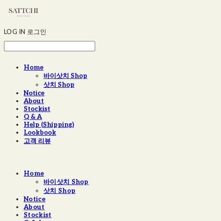
LOG IN
로그인
Home
바이삿치 Shop
삿치 Shop
Notice
About
Stockist
Q & A
Help (Shipping)
Lookbook
고객 리뷰
Home
바이삿치 Shop
삿치 Shop
Notice
About
Stockist