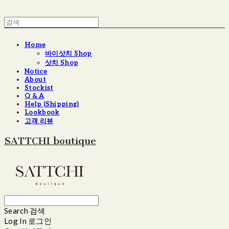
Home
바이삿치 Shop
삿치 Shop
Notice
About
Stockist
Q & A
Help (Shipping)
Lookbook
고객 리뷰
SATTCHI boutique
Search
검색
Log In
로그인