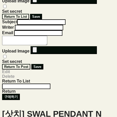
Upload Image
Set secret
Return To List
Save
Subject
Writer
Email
Upload Image
Set secret
Return To Post
Save
Edit
Delete
Return To List
Return
구매하기
[삿치] SWAL PENDANT N