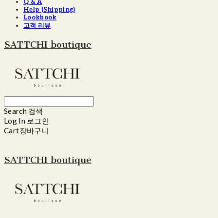
Q & A
Help (Shipping)
Lookbook
고객 리뷰
SATTCHI boutique
Search
검색
Log In
로그인
Cart
장바구니
SATTCHI boutique