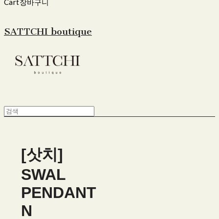
Cart
장바구니
SATTCHI boutique
[삿치]
SWAL
PENDANT
N